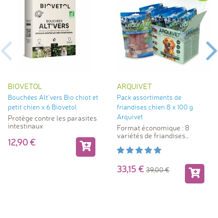
BIOVETOL
ARQUIVET
Bouchées Alt'vers Bio chiot et
Pack assortiments de
petit chien x 6 Biovetol
friandises chien 8 x 100 g
Arquivet
Protège contre les parasites
intestinaux
Format économique : 8
variétés de friandises
12,90
naturelles
33,15
39,00