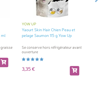
YOW UP
YOW U
Yaourt Skin Hair Chien Peau et
Yaourt Artic
 ml
pelage Saumon 115 g Yow Up
du chie
 graisse
Se conserve hors réfrigérateur avant
Se cons
ouverture
ouvertu
3,35
3,35