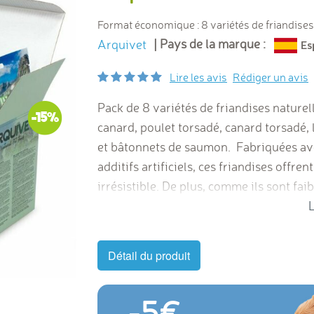
Format économique : 8 variétés de friandises
| Pays de la marque :
Arquivet
Lire les avis
Rédiger un avis
Pack de 8 variétés de friandises naturelle
-15%
canard, poulet torsadé, canard torsadé, 
et bâtonnets de saumon. Fabriquées ave
additifs artificiels, ces friandises offre
irrésistible. De plus, comme ils sont fai
poids santé sans sacrifier le plaisir.
L
Détail du produit
-5