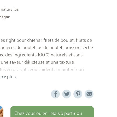
 naturelles
s light pour chiens : filets de poulet, filets de
lanières de poulet, os de poulet, poisson séché
c des ingrédients 100 % naturels et sans
nt une saveur délicieuse et une texture
bles en gras, ils vous aident à maintenir un
ire plus
Chez vous ou en relais à partir du