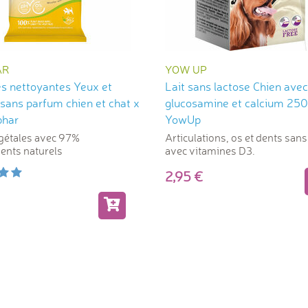
AR
YOW UP
es nettoyantes Yeux et
Lait sans lactose Chien avec
 sans parfum chien et chat x
glucosamine et calcium 250
phar
YowUp
gétales avec 97%
Articulations, os et dents sans
ients naturels
avec vitamines D3.
2,95