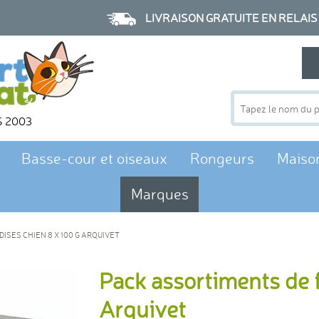
LIVRAISON GRATUITE EN RELAIS à p
S 2003
Basse-cour et oiseaux
Rongeurs
Maiso
Marques
SES CHIEN 8 X 100 G ARQUIVET
Pack assortiments de f
Arquivet