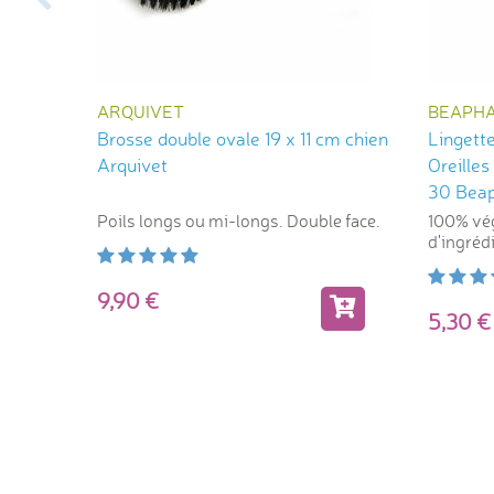
ARQUIVET
BEAPH
Brosse double ovale 19 x 11 cm chien
Lingett
Arquivet
Oreilles
30 Bea
Poils longs ou mi-longs. Double face.
100% vé
d'ingréd
9,90
5,30