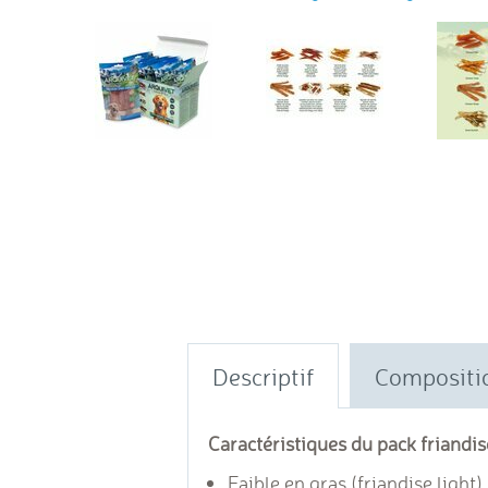
Descriptif
Compositi
Caractéristiques du pack friandis
Faible en gras (friandise light)