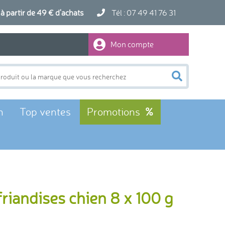
artir de 49 € d'achats
Tél : 07 49 41 76 31
Mon compte
n
Top ventes
Promotions
riandises chien 8 x 100 g