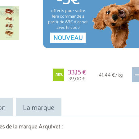
offerts pour votre
1ère commande à
partir de 69€ d'achat
avec le code
NOUVEAU
33,15
41,44 €/kg
-15%
39,00
on
La marque
es de la marque Arquivet :