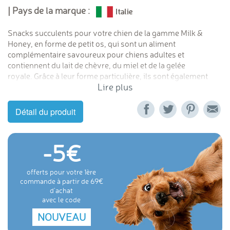
| Pays de la marque :
Snacks succulents pour votre chien de la gamme Milk &
Honey, en forme de petit os, qui sont un aliment
complémentaire savoureux pour chiens adultes et
contiennent du lait de chèvre, du miel et de la gelée
royale. Grâce à leur forme particulière, ils sont également
Lire plus
utiles pour stimuler la mastication. Source de calcium, sans
colorants, formule sans gluten.
Détail du produit
-5
offerts pour votre 1ère
commande à partir de 69
d'achat
avec le code
NOUVEAU