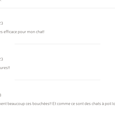
23
s efficace pour mon chat!
23
ures!!
3
ent beaucoup ces bouchées!! Et comme ce sont des chats à poil lon