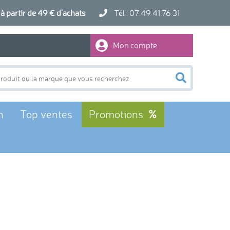
artir de 49 € d'achats
Tél : 07 49 41 76 31
Mon compte
n
Top ventes
Promotions