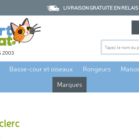
LIVRAISON GRATUITE EN RELAIS à p
S 2003
Basse-cour et oiseaux
Rongeurs
Maiso
Marques
clerc
s.