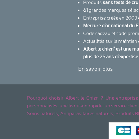
Produits
sans tests de cr
61
grandes marques sélec
Entreprise créée en 2003 
Mercure d'or national d
Code cadeau et code promo
Actualités sur le maintien
Albert le chien" est une m
plus de 25 ans d'expertise
En savoir plus
Pourquoi choisir Albert le Chien ? Une entreprise
personnalisés, une livraison rapide, un service cli
Soins naturels, Antiparasitaires naturels, Produits B