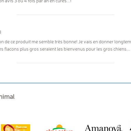
on avis 3 ou 4 fois par an en cures...!
3
n de ce produit me semble très bonne! Je vais en donner longtemp
es flacons plus gros seraient les bienvenus pour les gros chiens...
animal