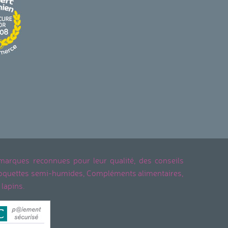
 marques reconnues pour leur qualité, des conseils
, Croquettes semi-humides, Compléments alimentaires,
 lapins.