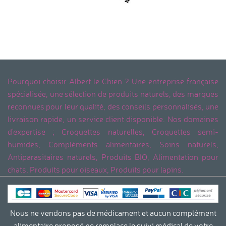
Pourquoi choisir Albert le Chien ? Une entreprise française
spécialisée, une sélection de produits naturels, des marques
reconnues pour leur qualité, des conseils personnalisés, une
livraison rapide, un service client disponible. Nos domaines
d'expertise ; Croquettes naturelles, Croquettes semi-
humides, Compléments alimentaires, Soins naturels,
Antiparasitaires naturels, Produits BIO, Alimentation pour
chats, Produits pour oiseaux, Produits pour lapins.
Nous ne vendons pas de médicament et aucun complément
alimentaire proposé ne remplace le suivi médical de votre