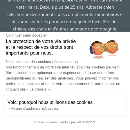
vétérinaire. Depuis plus de 25 ans, Albert le chien
sélectionne des aliments, des compléments alimentaires et
des soins naturels pour accompagner le bien-être des
chiens, des chats et d'autres animaux de compagnie.
Continuer sans accepter
La protection de votre vie privée
Contact
et le respect de vos droits sont
importants pour nous.
Conditions générales de vente et RGPD
Nous utilisons des cookies nécessaires au
bon fonctionnement de notre site internet. D’autres cookies peuvent
Mentions légales
être utilisées pour optimiser votre expérience, diffuser des offres
personnalisées ou réaliser des analyses. Vous pouvez modifier vos
Infos livraison
préférences cookies et retirer votre consentement à tout moment en
cliquant sur « Je choisis ».
Retours
Voici pourquoi nous utilisons des cookies.
Mesure d'audience & Analytics
Qui sommes-nous?
Consentements certifiés par
Blog