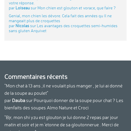
votre réponse.
par
Loiseau
sur
Mon chien est glouton et vorace, que faire ?
Genial, mon chien les dévore. Cela fait des années qu ´il ne
mangeait plus de croquettes
par
Nicolas
sur
Les avantages des croquettes semi-humides
sans gluten Arquivet
Commentaires récents
"Mon chat à 13 ans ,il ne voulait plus manger , je lui ai donné
de la soupe au poulet"
par
Dauba
sur
Pourquoi donner de la soupe pour chat ? Les
bienfaits des soupes Almo Nature et Croci
"Bjr, mon shi yzu est glouton je lui donne 2 repas par jour
matin et soir et je m 'etonne de sa gloutonnerue . Merci de