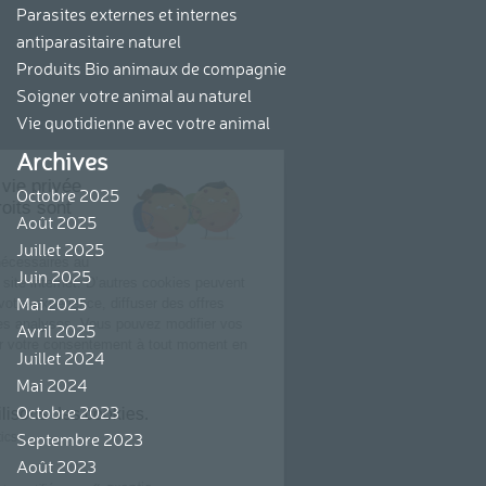
Parasites externes et internes
antiparasitaire naturel
Produits Bio animaux de compagnie
Soigner votre animal au naturel
Vie quotidienne avec votre animal
Archives
Continuer sans accepter
La protection de votre vie privée
Octobre 2025
et le respect de vos droits sont
Août 2025
importants pour nous.
Juillet 2025
Nous utilisons des cookies nécessaires au
Juin 2025
bon fonctionnement de notre site internet. D’autres cookies peuvent
Mai 2025
être utilisées pour optimiser votre expérience, diffuser des offres
personnalisées ou réaliser des analyses. Vous pouvez modifier vos
Avril 2025
préférences cookies et retirer votre consentement à tout moment en
Juillet 2024
cliquant sur « Je choisis ».
Mai 2024
Octobre 2023
Voici pourquoi nous utilisons des cookies.
Septembre 2023
Mesure d'audience & Analytics
Août 2023