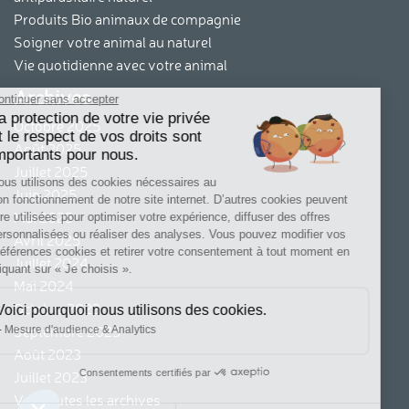
Produits Bio animaux de compagnie
Soigner votre animal au naturel
Vie quotidienne avec votre animal
Archives
Continuer sans accepter
La protection de votre vie privée
Octobre 2025
et le respect de vos droits sont
Août 2025
importants pour nous.
Juillet 2025
Nous utilisons des cookies nécessaires au
Juin 2025
bon fonctionnement de notre site internet. D’autres cookies peuvent
Mai 2025
être utilisées pour optimiser votre expérience, diffuser des offres
personnalisées ou réaliser des analyses. Vous pouvez modifier vos
Avril 2025
préférences cookies et retirer votre consentement à tout moment en
Juillet 2024
cliquant sur « Je choisis ».
Mai 2024
Octobre 2023
Voici pourquoi nous utilisons des cookies.
Septembre 2023
Mesure d'audience & Analytics
Août 2023
Consentements certifiés par
Juillet 2023
Voir toutes les archives