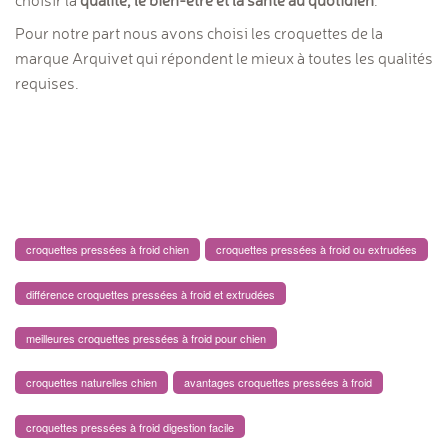
choisir la
qualité, le bien-être et la santé au quotidien
.
Pour notre part nous avons choisi les croquettes de la
marque Arquivet qui répondent le mieux à toutes les qualités
requises.
croquettes pressées à froid chien
croquettes pressées à froid ou extrudées
différence croquettes pressées à froid et extrudées
meilleures croquettes pressées à froid pour chien
croquettes naturelles chien
avantages croquettes pressées à froid
croquettes pressées à froid digestion facile