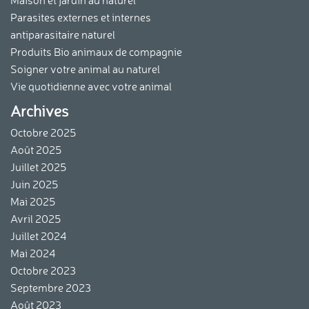
Parasites externes et internes
antiparasitaire naturel
Produits Bio animaux de compagnie
Soigner votre animal au naturel
Vie quotidienne avec votre animal
Archives
Continuer sans accepter
La protection de votre vie privée
Octobre 2025
et le respect de vos droits sont
Août 2025
importants pour nous.
Juillet 2025
Nous utilisons des cookies nécessaires au
Juin 2025
bon fonctionnement de notre site internet. D’autres cookies peuvent
Mai 2025
être utilisées pour optimiser votre expérience, diffuser des offres
personnalisées ou réaliser des analyses. Vous pouvez modifier vos
Avril 2025
préférences cookies et retirer votre consentement à tout moment en
Juillet 2024
cliquant sur « Je choisis ».
Mai 2024
Octobre 2023
Voici pourquoi nous utilisons des cookies.
Septembre 2023
Mesure d'audience & Analytics
Août 2023