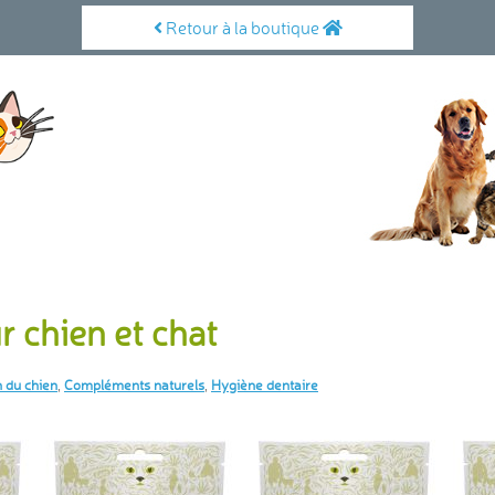
Retour à la boutique
r chien et chat
 du chien
,
Compléments naturels
,
Hygiène dentaire