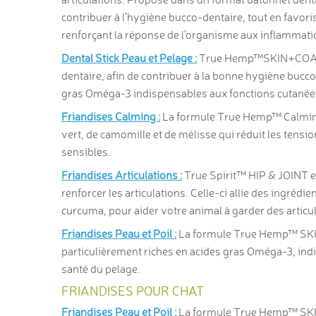
contribuer à l’hygiène bucco-dentaire, tout en favori
renforçant la réponse de l’organisme aux inflammati
Dental Stick Peau et Pelage :
True Hemp
™
SKIN+COAT 
dentaire, afin de contribuer à la bonne hygiène bucco
gras Oméga-3 indispensables aux fonctions cutanées et
Friandises Calming :
La
formule True Hemp
™
Calmin
vert, de camomille et de mélisse qui réduit les tens
sensibles.
Friandises Articulations :
True Spirit
™
HIP & JOINT e
renforcer les articulations. Celle-ci allie des ingrédien
curcuma, pour aider votre animal à garder des artic
Friandises Peau et Poil :
La formule True Hemp
™
SKI
particulièrement riches en acides gras Oméga-3, indis
santé du pelage.
FRIANDISES POUR CHAT
Friandises Peau et Poil :
La formule
True Hemp™ S