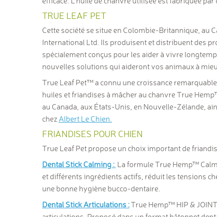
efficace. L’huile de chanvre utilisée est fabriquée par
TRUE LEAF PET
Cette société se situe en Colombie-Britannique, au Ca
International Ltd. Ils produisent et distribuent des
spécialement conçus pour les aider à vivre longtemps
nouvelles solutions qui aideront vos animaux à mieu
True Leaf Pet
™
a connu une croissance remarquable d
huiles et friandises à mâcher au chanvre True Hemp
au Canada, aux États-Unis, en Nouvelle-Zélande, ai
chez
Albert Le Chien.
FRIANDISES POUR CHIEN
True Leaf Pet propose un choix important de friandis
Dental Stick Calming :
La formule True Hemp
™
Calm
et différents ingrédients actifs, réduit les tensions
une bonne hygiène bucco-dentaire.
Dental Stick Articulations :
True Hemp
™
HIP & JOINT
articulations. Proposé dans un format bâtonnet denta