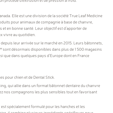
 un procédé d’extrusion et de pression à froid.
nada. Elle est une division de la société True Leaf Medicine
 produits pour animaux de compagnie à base de chanvre,
 et en bonne santé. Leur objectif est d’apporter de
x vivre au quotidien.
epuis leur arrivée sur le marché en 2015. Leurs bâtonnets,
™
sont désormais disponibles dans plus de 1 500 magasins
nsi que dans quelques pays d’Europe dont en France
es pour chien et de Dental Stick.
ing, qui allie dans un format bâtonnet dentaire du chanvre
 chez nos compagnons les plus sensibles tout en favorisant
 est spécialement formulé pour les hanches et les
ire, il combine plusieurs ingrédients spécifiques pour