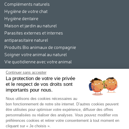
Compléments naturels
Hygiène de votre chat
Hygiène dentaire
Maison et jardin au naturel
Parasites externes et internes
antiparasitaire naturel
Produits Bio animaux de compagnie
Soigner votre animal au naturel
Vie quotidienne avec votre animal
Archives
Continuer sans accepter
La protection de votre vie privée
Octobre 2025
et le respect de vos droits sont
Août 2025
importants pour nous.
Juillet 2025
Nous utilisons des cookies nécessaires au
Juin 2025
bon fonctionnement de notre site internet. D’autres cookies peuvent
Mai 2025
être utilisées pour optimiser votre expérience, diffuser des offres
personnalisées ou réaliser des analyses. Vous pouvez modifier vos
Avril 2025
préférences cookies et retirer votre consentement à tout moment en
Juillet 2024
cliquant sur « Je choisis ».