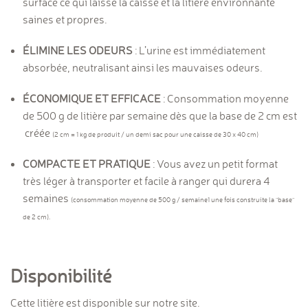
surface ce qui laisse la caisse et la litière environnante
saines et propres.
ÉLIMINE LES ODEURS
: L’urine est immédiatement
absorbée, neutralisant ainsi les mauvaises odeurs.
ÉCONOMIQUE ET EFFICACE
: Consommation moyenne
de 500 g de litière par semaine dès que la base de 2 cm est
créée
(2 cm = 1 kg de produit / un demi sac pour une caisse de 30 x 40 cm)
COMPACTE ET PRATIQUE
: Vous avez un petit format
très léger à transporter et facile à ranger qui durera 4
semaines
(consommation moyenne de 500 g / semaine
1
une fois construite la “base”
de 2 cm).
Disponibilité
Cette litière est disponible sur notre site.